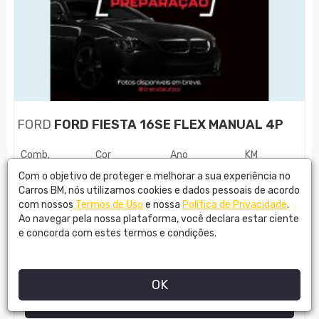
FORD
FORD FIESTA 16SE FLEX MANUAL 4P
Comb.
Cor
Ano
KM
FLEX
PRATA
2017
45800
Com o objetivo de proteger e melhorar a sua experiência no
Carros BM, nós utilizamos cookies e dados pessoais de acordo
com nossos
Termos de Uso
e nossa
Política de Privacidade
.
R$
53.890,00
Ao navegar pela nossa plataforma, você declara estar ciente
e concorda com estes termos e condições.
TREND AUTO
OK
MAIS DETALHES