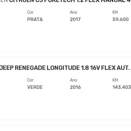
OËN
CITROEN C3 PURETECH 1.2 FLEX MANUAL 
Cor
Ano
KM
PRATA
2017
59.600
JEEP RENEGADE LONGITUDE 1.8 16V FLEX AUT.
Cor
Ano
KM
VERDE
2016
143.40