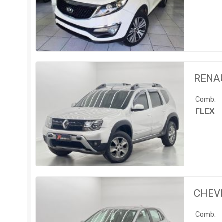
RENA
Comb.
FLEX
CHEV
Comb.