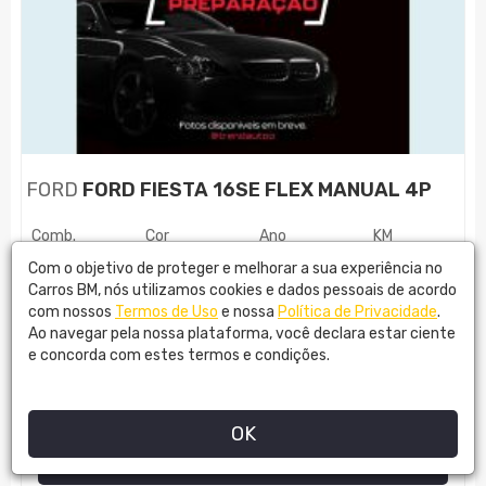
FORD
FORD FIESTA 16SE FLEX MANUAL 4P
Comb.
Cor
Ano
KM
FLEX
PRATA
2017
45800
Com o objetivo de proteger e melhorar a sua experiência no
Carros BM, nós utilizamos cookies e dados pessoais de acordo
com nossos
Termos de Uso
e nossa
Política de Privacidade
.
R$
53.890,00
Ao navegar pela nossa plataforma, você declara estar ciente
e concorda com estes termos e condições.
TREND AUTO
OK
MAIS DETALHES