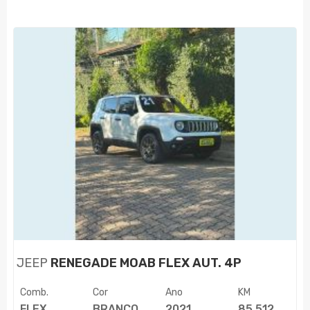
JEEP
RENEGADE MOAB FLEX AUT. 4P
Comb.
Cor
Ano
KM
FLEX
BRANCO
2021
85.512