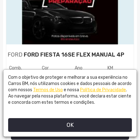
FORD
FORD FIESTA 16SE FLEX MANUAL 4P
Comb.
Cor
Ano
KM
FLEX
PRATA
2017
45800
Com o objetivo de proteger e melhorar a sua experiência no
Carros BM, nós utilizamos cookies e dados pessoais de acordo
com nossos
Termos de Uso
e nossa
Política de Privacidade
.
R$
53.890,00
Ao navegar pela nossa plataforma, você declara estar ciente
e concorda com estes termos e condições.
TREND AUTO
OK
MAIS DETALHES