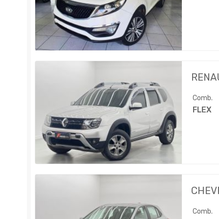
RENA
Comb.
FLEX
CHEV
Comb.