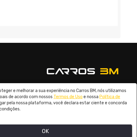
oteger e melhorar a sua experiência no Carros BM, nós utilizamos
© 2026 Carros BM
soais de acordo com nossos
Termos de Uso
e nossa
Política de
gar pela nossa plataforma, você declara estar ciente e concorda
condições.
OK