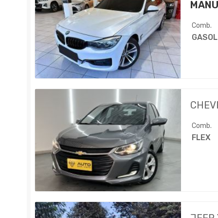
MANU
Comb.
GASOL
CHEV
Comb.
FLEX