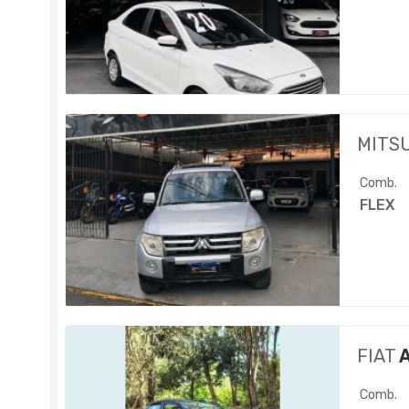
MITS
Comb.
FLEX
FIAT
A
Comb.