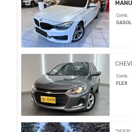
MANU
Comb.
GASOL
CHEV
Comb.
FLEX