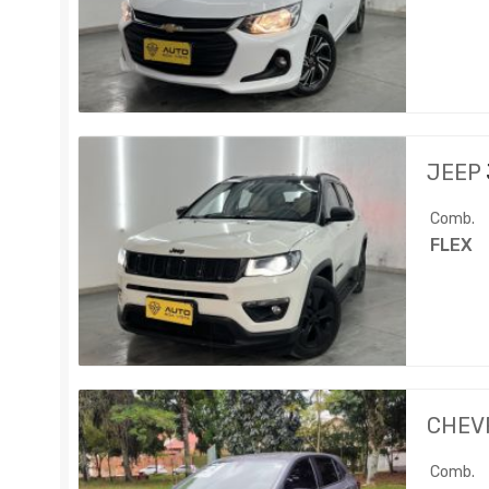
JEEP
Comb.
FLEX
CHEV
Comb.