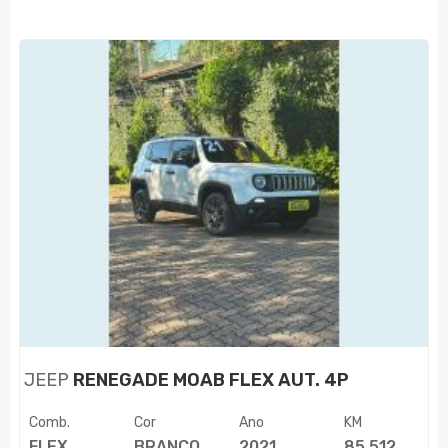
JEEP
RENEGADE MOAB FLEX AUT. 4P
Comb.
Cor
Ano
KM
FLEX
BRANCO
2021
85.512