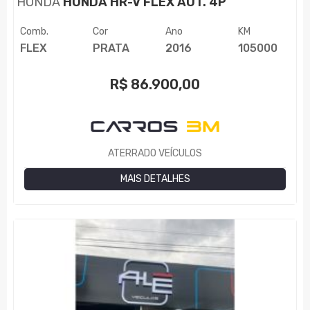
HONDA
HONDA HR-V FLEX AUT. 4P
Comb.
Cor
Ano
KM
FLEX
PRATA
2016
105000
R$
86.900,00
ATERRADO VEÍCULOS
MAIS DETALHES