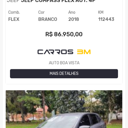
JEEP
JEEP COMPASS FLEX AUT. 4P
Comb.
Cor
Ano
KM
FLEX
BRANCO
2018
112443
R$
86.950,00
AUTO BOA VISTA
MAIS DETALHES