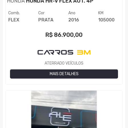
HONDA
HONDA HR-V FLEX AUT. 4P
Comb.
Cor
Ano
KM
FLEX
PRATA
2016
105000
R$
86.900,00
ATERRADO VEÍCULOS
MAIS DETALHES