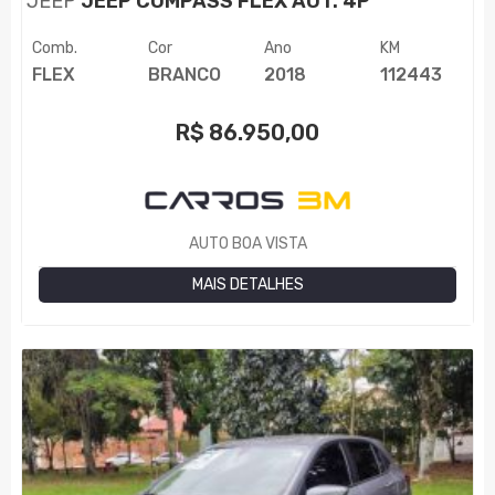
JEEP
JEEP COMPASS FLEX AUT. 4P
Comb.
Cor
Ano
KM
FLEX
BRANCO
2018
112443
R$
86.950,00
AUTO BOA VISTA
MAIS DETALHES