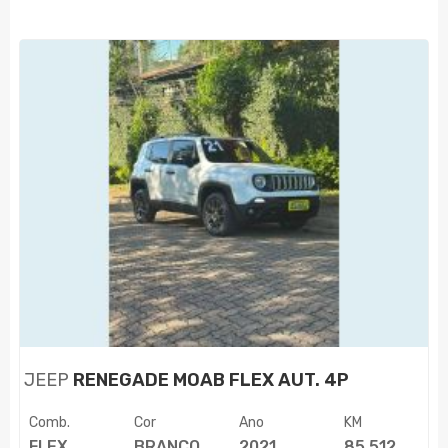
JEEP
RENEGADE MOAB FLEX AUT. 4P
Comb.
Cor
Ano
KM
FLEX
BRANCO
2021
85.512