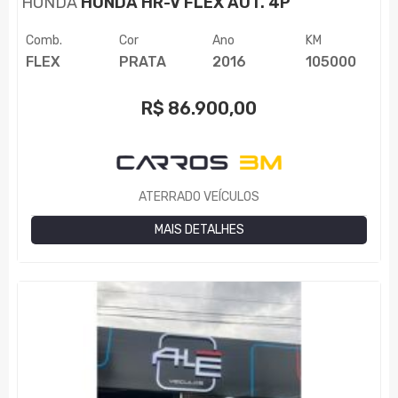
HONDA
HONDA HR-V FLEX AUT. 4P
Comb.
Cor
Ano
KM
FLEX
PRATA
2016
105000
R$
86.900,00
ATERRADO VEÍCULOS
MAIS DETALHES