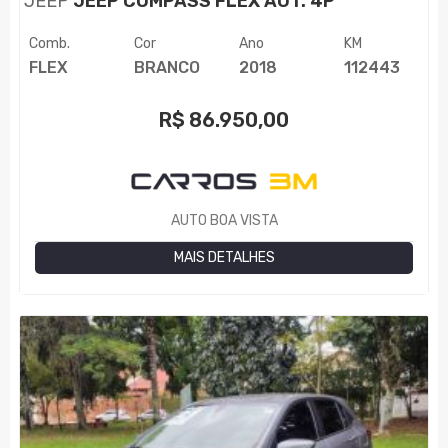
JEEP
JEEP COMPASS FLEX AUT. 4P
Comb.
Cor
Ano
KM
FLEX
BRANCO
2018
112443
R$
86.950,00
AUTO BOA VISTA
MAIS DETALHES