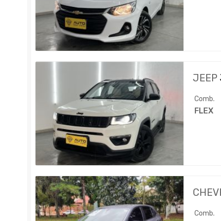
JEEP
Comb.
FLEX
CHEV
Comb.