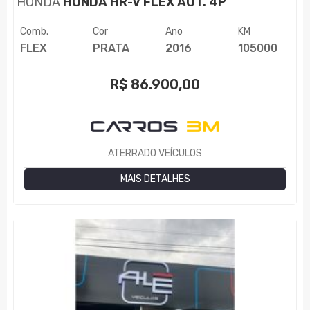
HONDA
HONDA HR-V FLEX AUT. 4P
Comb.
Cor
Ano
KM
FLEX
PRATA
2016
105000
R$
86.900,00
ATERRADO VEÍCULOS
MAIS DETALHES