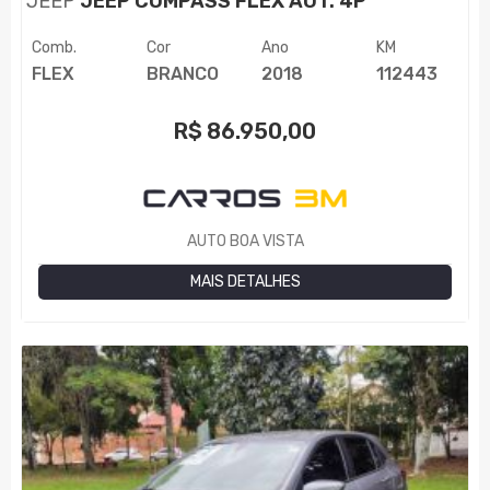
JEEP
JEEP COMPASS FLEX AUT. 4P
Comb.
Cor
Ano
KM
FLEX
BRANCO
2018
112443
R$
86.950,00
AUTO BOA VISTA
MAIS DETALHES