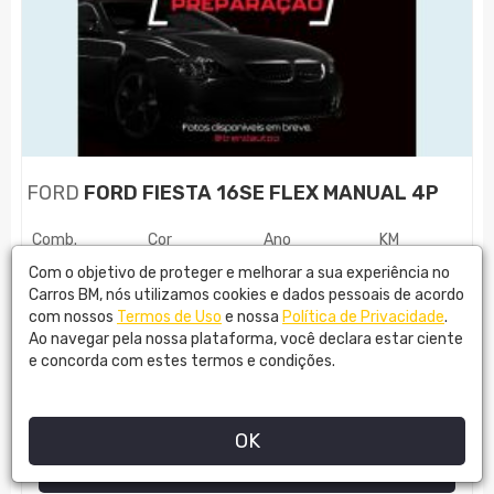
FORD
FORD FIESTA 16SE FLEX MANUAL 4P
Comb.
Cor
Ano
KM
FLEX
PRATA
2017
45800
Com o objetivo de proteger e melhorar a sua experiência no
Carros BM, nós utilizamos cookies e dados pessoais de acordo
com nossos
Termos de Uso
e nossa
Política de Privacidade
.
R$
53.890,00
Ao navegar pela nossa plataforma, você declara estar ciente
e concorda com estes termos e condições.
TREND AUTO
OK
MAIS DETALHES