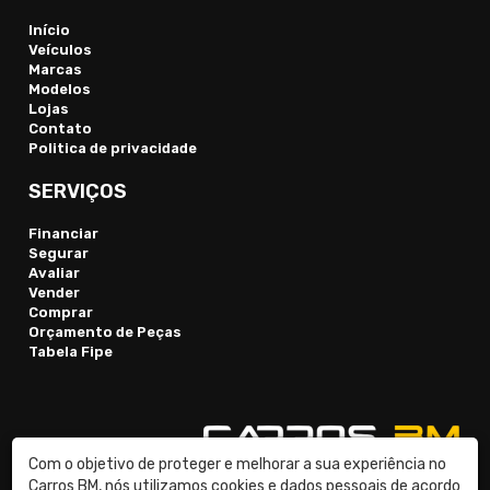
Início
Veículos
Marcas
Modelos
Lojas
Contato
Politica de privacidade
SERVIÇOS
Financiar
Segurar
Avaliar
Vender
Comprar
Orçamento de Peças
Tabela Fipe
Com o objetivo de proteger e melhorar a sua experiência no
Carros BM, nós utilizamos cookies e dados pessoais de acordo