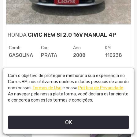
HONDA
CIVIC NEW SI 2.0 16V MANUAL 4P
Comb.
Cor
Ano
KM
GASOLINA
PRATA
2008
110238
R$
62.399,00
Com o objetivo de proteger e melhorar a sua experiência no
Carros BM, nós utilizamos cookies e dados pessoais de acordo
com nossos
Termos de Uso
e nossa
Política de Privacidade
.
Ao navegar pela nossa plataforma, você declara estar ciente
e concorda com estes termos e condições.
LIONS SEMINOVOS
MAIS DETALHES
OK