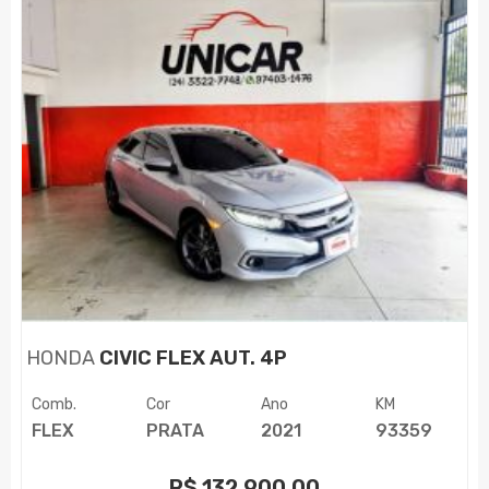
HONDA
CIVIC FLEX AUT. 4P
Comb.
Cor
Ano
KM
FLEX
PRATA
2021
93359
R$
132.900,00