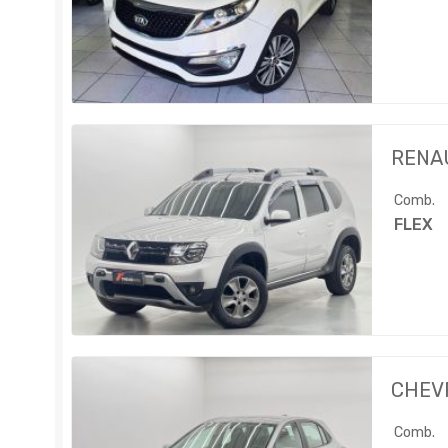
RENA
Comb.
FLEX
CHEV
Comb.