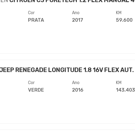
OËN
CITROEN C3 PURETECH 1.2 FLEX MANUAL 
Cor
Ano
KM
PRATA
2017
59.600
JEEP RENEGADE LONGITUDE 1.8 16V FLEX AUT.
Cor
Ano
KM
VERDE
2016
143.40